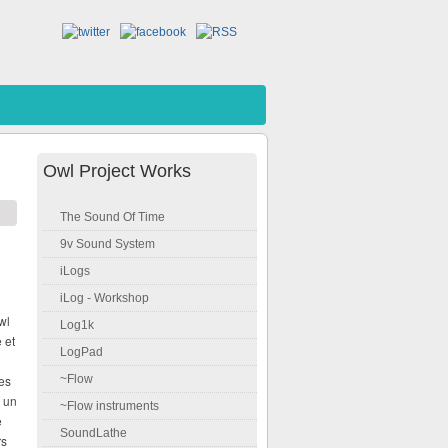
Owl Project Works
The Sound Of Time
9v Sound System
iLogs
iLog - Workshop
wl
Log1k
 et
LogPad
es
~Flow
, un
~Flow instruments
e
SoundLathe
rs