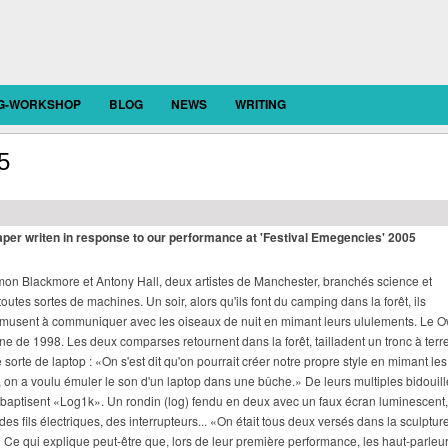
OG-WORKSHOP
BLOG
NEWS
WRITING
5
paper writen in response to our performance at 'Festival Emegencies' 2005
Simon Blackmore et Antony Hall, deux artistes de Manchester, branchés science et
outes sortes de machines. Un soir, alors qu'ils font du camping dans la forêt, ils
'amusent à communiquer avec les oiseaux de nuit en mimant leurs ululements. Le O
rne de 1998. Les deux comparses retournent dans la forêt, tailladent un tronc à terre
sorte de laptop : «On s'est dit qu'on pourrait créer notre propre style en mimant les
on a voulu émuler le son d'un laptop dans une bûche.» De leurs multiples bidouill
ls baptisent «Log1k». Un rondin (log) fendu en deux avec un faux écran luminescent
des fils électriques, des interrupteurs... «On était tous deux versés dans la sculptur
» Ce qui explique peut-être que, lors de leur première performance, les haut-parleu