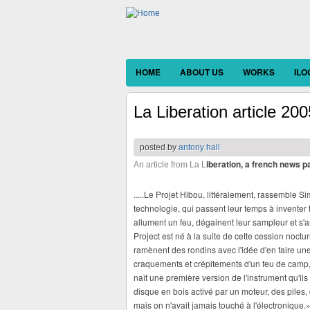
HOME
ABOUT US
WORKS
IL
La Liberation article 200
posted by
antony hall
iberation, a french news 
An article from La L
.....Le Projet Hibou, littéralement, rassemble 
technologie, qui passent leur temps à inventer t
allument un feu, dégainent leur sampleur et s
Project est né à la suite de cette cession noctu
ramènent des rondins avec l'idée d'en faire une 
craquements et crépitements d'un feu de camp, 
naît une première version de l'instrument qu'i
disque en bois activé par un moteur, des piles, 
mais on n'avait jamais touché à l'électronique.