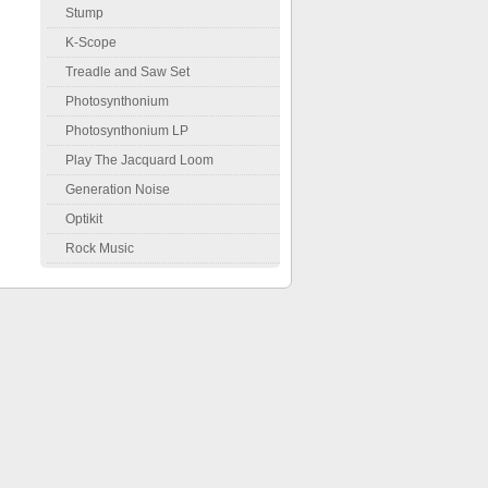
Stump
K-Scope
Treadle and Saw Set
Photosynthonium
Photosynthonium LP
Play The Jacquard Loom
Generation Noise
Optikit
Rock Music