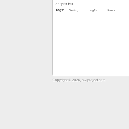
ont pris feu.
Tags:
Writing
Log1k
Press
Copyright © 2026, owlproject.com